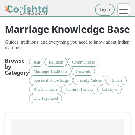
Login
More
Marriage Knowledge Base
Guides, traditions, and everything you need to know about Indian
marriages.
Browse
Jain
Religion
Communities
by
Marriage Traditions
Festivals
Category
Spiritual Knowledge
Family Values
Rituals
Ancient Texts
Cultural History
Lifestyle
Uncategorized