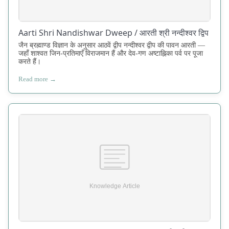
Aarti Shri Nandishwar Dweep / आरती श्री नन्दीश्वर द्विप
जैन ब्रह्माण्ड विज्ञान के अनुसार आठवें द्वीप नन्दीश्वर द्वीप की पावन आरती —
जहाँ शाश्वत जिन-प्रतिमाएँ विराजमान हैं और देव-गण अष्टाह्निका पर्व पर पूजा
करते हैं।
Read more →