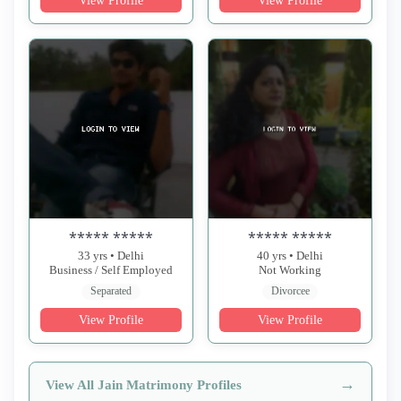
View Profile
View Profile
***** *****
***** *****
33 yrs • Delhi
40 yrs • Delhi
Business / Self Employed
Not Working
Separated
Divorcee
View Profile
View Profile
→
View All Jain Matrimony Profiles