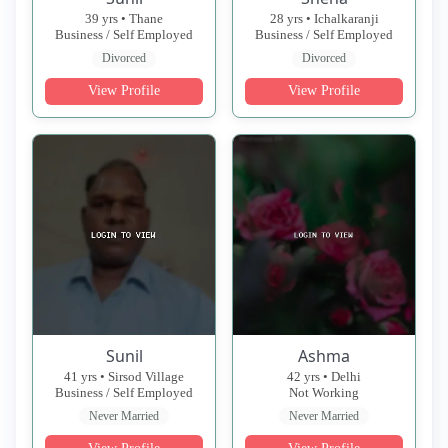
39 yrs • Thane
28 yrs • Ichalkaranji
Business / Self Employed
Business / Self Employed
Divorced
Divorced
View Profile
View Profile
Sunil
Ashma
41 yrs • Sirsod Village
42 yrs • Delhi
Business / Self Employed
Not Working
Never Married
Never Married