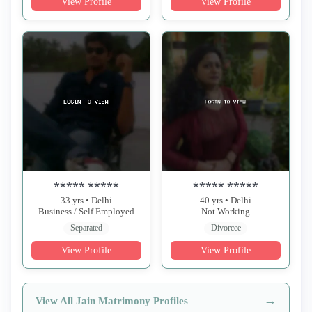
View Profile
View Profile
***** *****
***** *****
33 yrs • Delhi
40 yrs • Delhi
Business / Self Employed
Not Working
Separated
Divorcee
View Profile
View Profile
→
View All Jain Matrimony Profiles