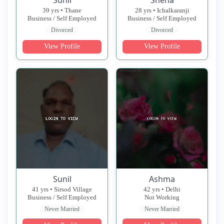
Sunil
Sneha
39 yrs • Thane
28 yrs • Ichalkaranji
Business / Self Employed
Business / Self Employed
Divorced
Divorced
View Profile
View Profile
Sunil
Ashma
41 yrs • Sirsod Village
42 yrs • Delhi
Business / Self Employed
Not Working
Never Married
Never Married