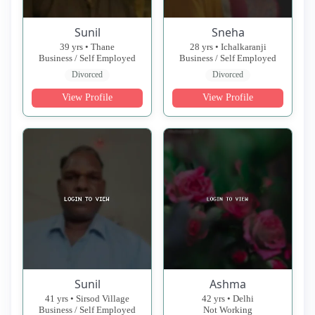
Sunil
Sneha
39 yrs • Thane
28 yrs • Ichalkaranji
Business / Self Employed
Business / Self Employed
Divorced
Divorced
View Profile
View Profile
Sunil
Ashma
41 yrs • Sirsod Village
42 yrs • Delhi
Business / Self Employed
Not Working