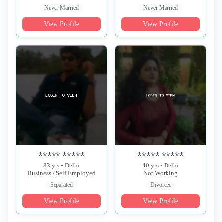
Never Married
Never Married
View Profile
View Profile
***** *****
***** *****
33 yrs • Delhi
40 yrs • Delhi
Business / Self Employed
Not Working
Separated
Divorcee
View Profile
View Profile